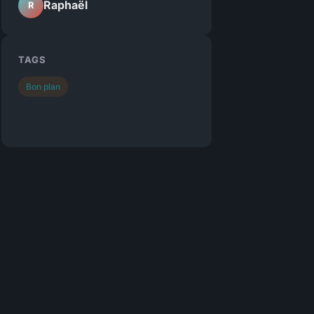
Raphaël
R
TAGS
Bon plan