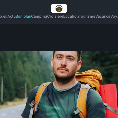
ueil
Actu
Bon plan
Camping
Croisière
Location
Tourisme
Vacance
Voy