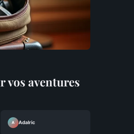
ur vos aventures
Adalric
A