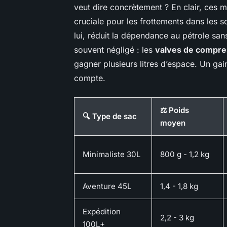
veut dire concrètement ? En clair, ces 
cruciale pour les frottements dans les s
lui, réduit la dépendance au pétrole sans
souvent négligé : les
valves de compre
gagner plusieurs litres d’espace. Un g
compte.
⚖️ Poids
🔍 Type de sac
moyen
Minimaliste 30L
800 g - 1,2 kg
Aventure 45L
1,4 - 1,8 kg
Expédition
2,2 - 3 kg
100L+