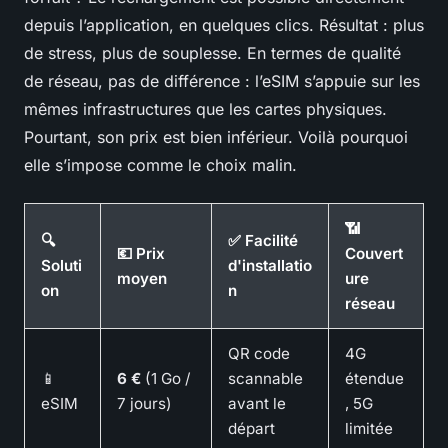
depuis l’application, en quelques clics. Résultat : plus
de stress, plus de souplesse. En termes de qualité
de réseau, pas de différence : l’eSIM s’appuie sur les
mêmes infrastructures que les cartes physiques.
Pourtant, son prix est bien inférieur. Voilà pourquoi
elle s’impose comme le choix malin.
📶
🔍
✅ Facilité
💶 Prix
Couvert
Soluti
d'installatio
moyen
ure
on
n
réseau
QR code
4G
📱
6 €
(1 Go /
scannable
étendue
eSIM
7 jours)
avant le
, 5G
départ
limitée