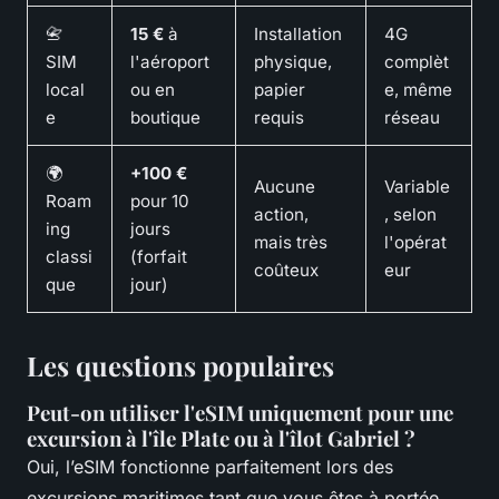
📇
15 €
à
Installation
4G
SIM
l'aéroport
physique,
complèt
local
ou en
papier
e, même
e
boutique
requis
réseau
🌍
+100 €
Aucune
Variable
Roam
pour 10
action,
, selon
ing
jours
mais très
l'opérat
classi
(forfait
coûteux
eur
que
jour)
Les questions populaires
Peut-on utiliser l'eSIM uniquement pour une
excursion à l'île Plate ou à l'îlot Gabriel ?
Oui, l’eSIM fonctionne parfaitement lors des
excursions maritimes tant que vous êtes à portée